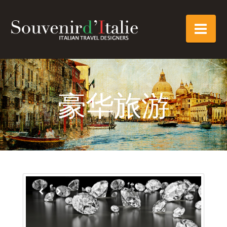
Souvenir
Nav
d'Italie
豪华旅游